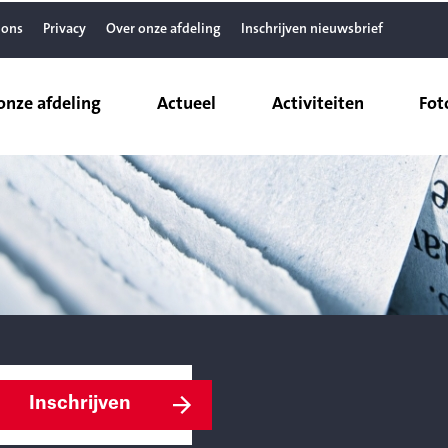
 ons
Privacy
Over onze afdeling
Inschrijven nieuwsbrief
onze afdeling
Actueel
Activiteiten
Fot
Inschrijven